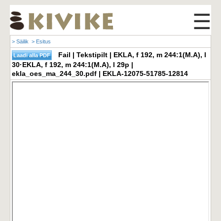
☰
> Säilik
> Esitus
Fail | Tekstipilt | EKLA, f 192, m 244:1(M.A), l
30·EKLA, f 192, m 244:1(M.A), l 29p |
ekla_oes_ma_244_30.pdf | EKLA-12075-51785-12814