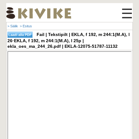
☰
> Säilik
> Esitus
Fail | Tekstipilt | EKLA, f 192, m 244:1(M.A), l
26·EKLA, f 192, m 244:1(M.A), l 25p |
ekla_oes_ma_244_26.pdf | EKLA-12075-51787-11132