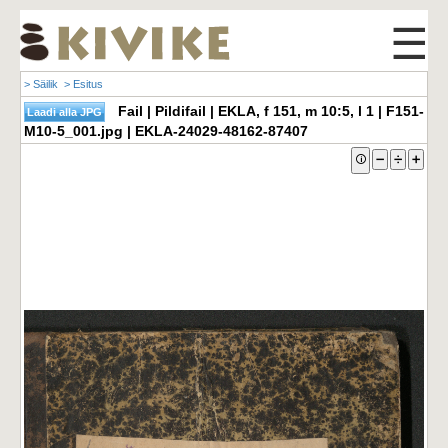
☰
> Säilik
> Esitus
Fail | Pildifail | EKLA, f 151, m 10:5, l 1 | F151-
M10-5_001.jpg | EKLA-24029-48162-87407