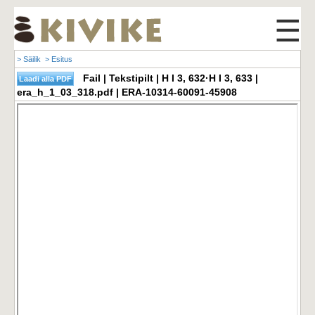
☰
> Säilik
> Esitus
Fail | Tekstipilt | H I 3, 632·H I 3, 633 |
era_h_1_03_318.pdf | ERA-10314-60091-45908