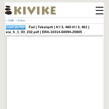
☰
> Säilik
> Esitus
Fail | Tekstipilt | H I 3, 460·H I 3, 461 |
era_h_1_03_232.pdf | ERA-10314-60094-25805