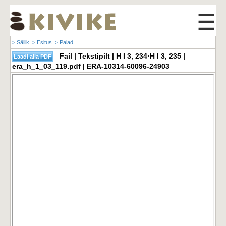
☰
> Säilik
> Esitus
> Palad
Fail | Tekstipilt | H I 3, 234·H I 3, 235 |
era_h_1_03_119.pdf | ERA-10314-60096-24903