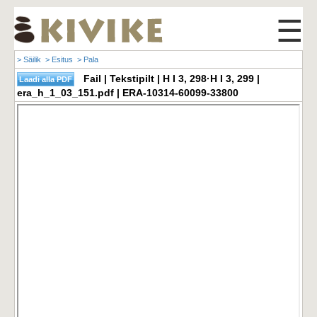
☰
> Säilik
> Esitus
> Pala
Fail | Tekstipilt | H I 3, 298·H I 3, 299 |
era_h_1_03_151.pdf | ERA-10314-60099-33800