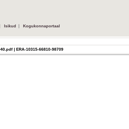
|
|
Isikud
Kogukonnaportaal
07_040.pdf | ERA-10315-66810-98709