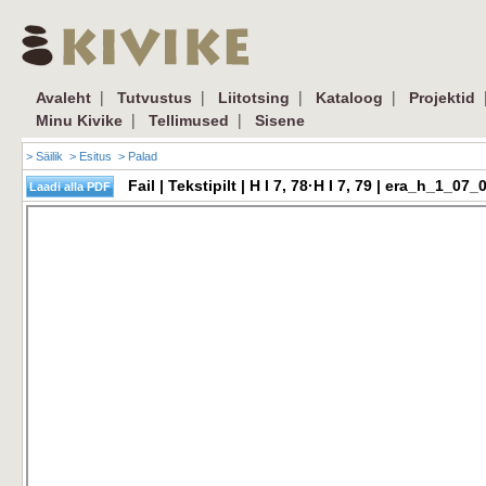
|
|
|
|
Avaleht
Tutvustus
Liitotsing
Kataloog
Projektid
|
|
Minu Kivike
Tellimused
Sisene
> Säilik
> Esitus
> Palad
Fail | Tekstipilt | H I 7, 78·H I 7, 79 | era_h_1_