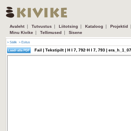
|
|
|
|
Avaleht
Tutvustus
Liitotsing
Kataloog
Projektid
|
|
Minu Kivike
Tellimused
Sisene
> Säilik
> Esitus
Fail | Tekstipilt | H I 7, 792·H I 7, 793 | era_h_