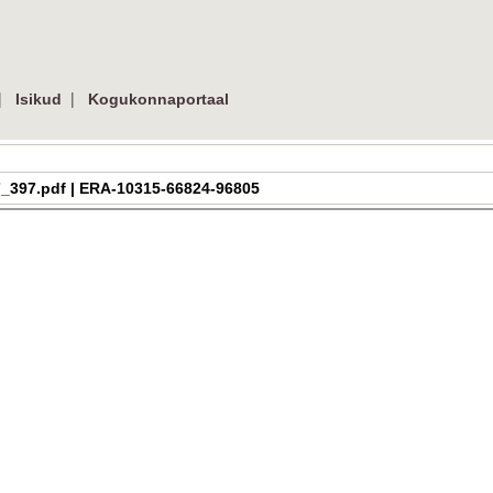
|
|
Isikud
Kogukonnaportaal
1_07_397.pdf | ERA-10315-66824-96805