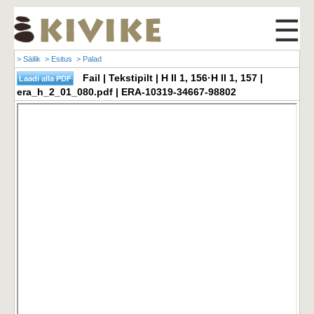
☰
> Säilik
> Esitus
> Palad
Fail | Tekstipilt | H II 1, 156·H II 1, 157 |
era_h_2_01_080.pdf | ERA-10319-34667-98802