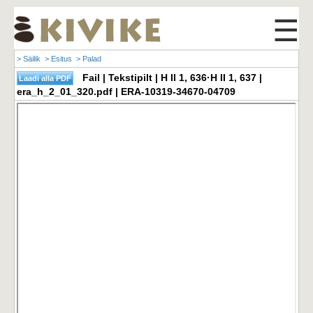
☰
> Säilik
> Esitus
> Palad
Fail | Tekstipilt | H II 1, 636·H II 1, 637 |
era_h_2_01_320.pdf | ERA-10319-34670-04709