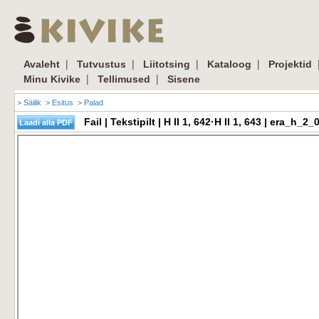
|
|
|
|
Avaleht
Tutvustus
Liitotsing
Kataloog
Projektid
|
|
Minu Kivike
Tellimused
Sisene
> Säilik
> Esitus
> Palad
Fail | Tekstipilt | H II 1, 642·H II 1, 643 | era_