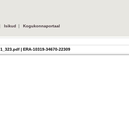
|
|
Isikud
Kogukonnaportaal
h_2_01_323.pdf | ERA-10319-34670-22309