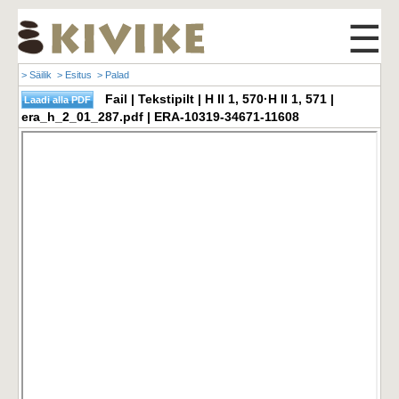
☰
> Säilik
> Esitus
> Palad
Fail | Tekstipilt | H II 1, 570·H II 1, 571 |
era_h_2_01_287.pdf | ERA-10319-34671-11608