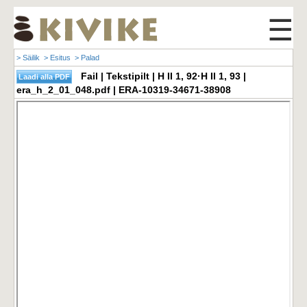
☰
> Säilik
> Esitus
> Palad
Fail | Tekstipilt | H II 1, 92·H II 1, 93 |
era_h_2_01_048.pdf | ERA-10319-34671-38908