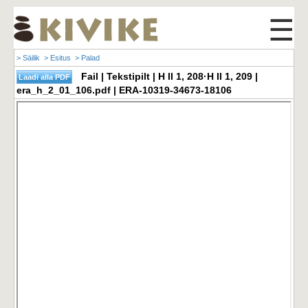
☰
> Säilik
> Esitus
> Palad
Fail | Tekstipilt | H II 1, 208·H II 1, 209 |
era_h_2_01_106.pdf | ERA-10319-34673-18106