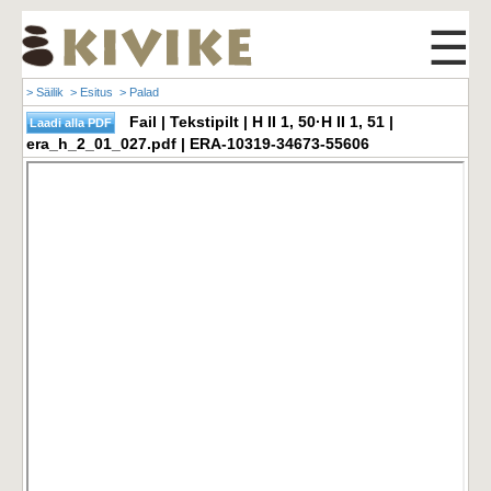
☰
> Säilik
> Esitus
> Palad
Fail | Tekstipilt | H II 1, 50·H II 1, 51 |
era_h_2_01_027.pdf | ERA-10319-34673-55606