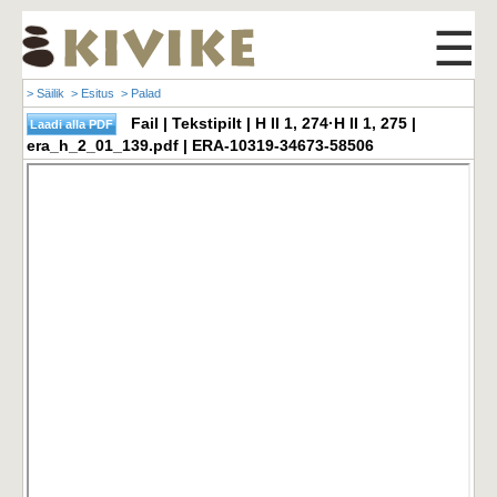
☰
> Säilik
> Esitus
> Palad
Fail | Tekstipilt | H II 1, 274·H II 1, 275 |
era_h_2_01_139.pdf | ERA-10319-34673-58506