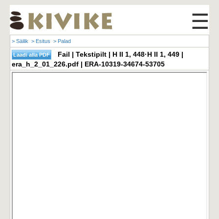
☰
> Säilik
> Esitus
> Palad
Fail | Tekstipilt | H II 1, 448·H II 1, 449 |
era_h_2_01_226.pdf | ERA-10319-34674-53705