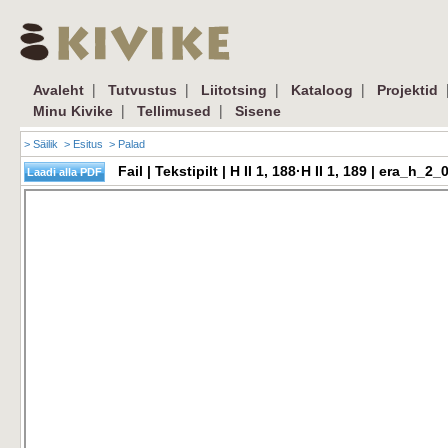
|
|
|
|
Avaleht
Tutvustus
Liitotsing
Kataloog
Projektid
|
|
Minu Kivike
Tellimused
Sisene
> Säilik
> Esitus
> Palad
Fail | Tekstipilt | H II 1, 188·H II 1, 189 | era_