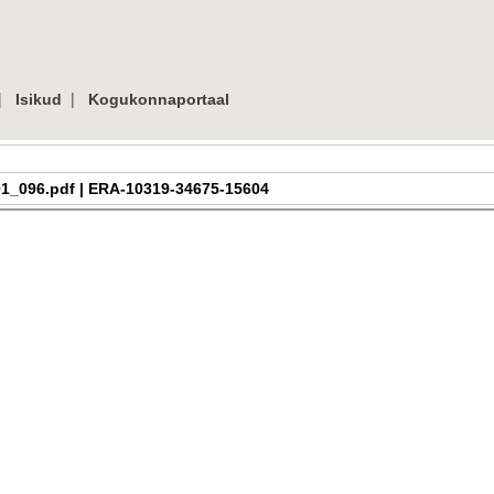
|
|
Isikud
Kogukonnaportaal
h_2_01_096.pdf | ERA-10319-34675-15604