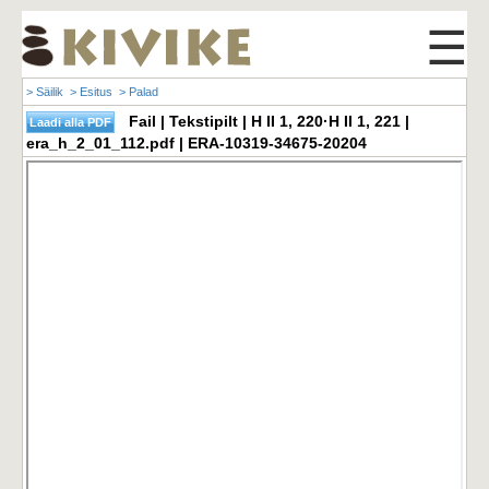
☰
> Säilik
> Esitus
> Palad
Fail | Tekstipilt | H II 1, 220·H II 1, 221 |
era_h_2_01_112.pdf | ERA-10319-34675-20204