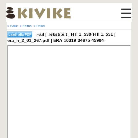
☰
> Säilik
> Esitus
> Palad
Fail | Tekstipilt | H II 1, 530·H II 1, 531 |
era_h_2_01_267.pdf | ERA-10319-34675-45904