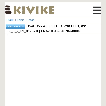
☰
> Säilik
> Esitus
> Palad
Fail | Tekstipilt | H II 1, 630·H II 1, 631 |
era_h_2_01_317.pdf | ERA-10319-34676-56003