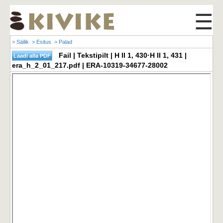
☰
> Säilik
> Esitus
> Palad
Fail | Tekstipilt | H II 1, 430·H II 1, 431 |
era_h_2_01_217.pdf | ERA-10319-34677-28002