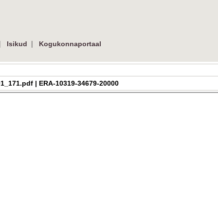
|
|
Isikud
Kogukonnaportaal
h_2_01_171.pdf | ERA-10319-34679-20000