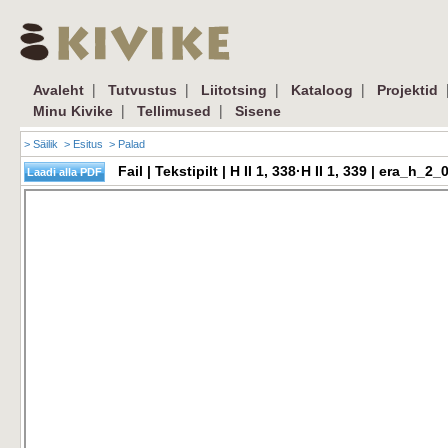
|
|
|
|
Avaleht
Tutvustus
Liitotsing
Kataloog
Projektid
|
|
Minu Kivike
Tellimused
Sisene
> Säilik
> Esitus
> Palad
Fail | Tekstipilt | H II 1, 338·H II 1, 339 | era_