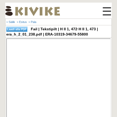
☰
> Säilik
> Esitus
> Pala
Fail | Tekstipilt | H II 1, 472·H II 1, 473 |
era_h_2_01_238.pdf | ERA-10319-34679-55800