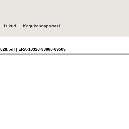
|
|
Isikud
Kogukonnaportaal
_08_028.pdf | ERA-10320-38680-69509