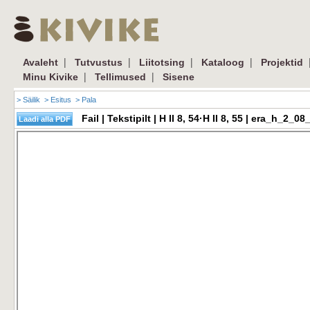
|
|
|
|
Avaleht
Tutvustus
Liitotsing
Kataloog
Projektid
|
|
Minu Kivike
Tellimused
Sisene
> Säilik
> Esitus
> Pala
Fail | Tekstipilt | H II 8, 54·H II 8, 55 | era_h_2