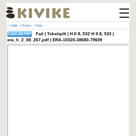
☰
> Säilik
> Esitus
> Pala
Fail | Tekstipilt | H II 8, 532·H II 8, 533 |
era_h_2_08_267.pdf | ERA-10320-38680-79609