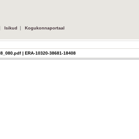
|
|
Isikud
Kogukonnaportaal
h_2_08_080.pdf | ERA-10320-38681-18408