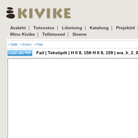
|
|
|
|
Avaleht
Tutvustus
Liitotsing
Kataloog
Projektid
|
|
Minu Kivike
Tellimused
Sisene
> Säilik
> Esitus
> Pala
Fail | Tekstipilt | H II 8, 158·H II 8, 159 | era_