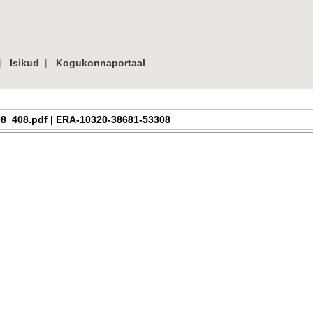
|
|
Isikud
Kogukonnaportaal
h_2_08_408.pdf | ERA-10320-38681-53308