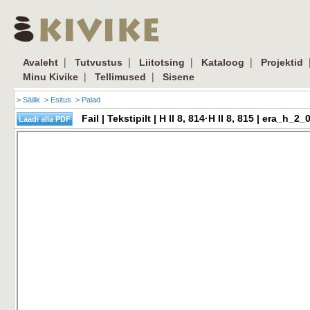
|
|
|
|
Avaleht
Tutvustus
Liitotsing
Kataloog
Projektid
|
|
Minu Kivike
Tellimused
Sisene
> Säilik
> Esitus
> Palad
Fail | Tekstipilt | H II 8, 814·H II 8, 815 | era_