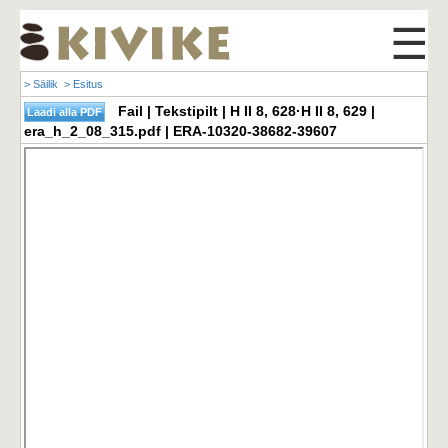
☰
> Säilik
> Esitus
Fail | Tekstipilt | H II 8, 628·H II 8, 629 |
era_h_2_08_315.pdf | ERA-10320-38682-39607