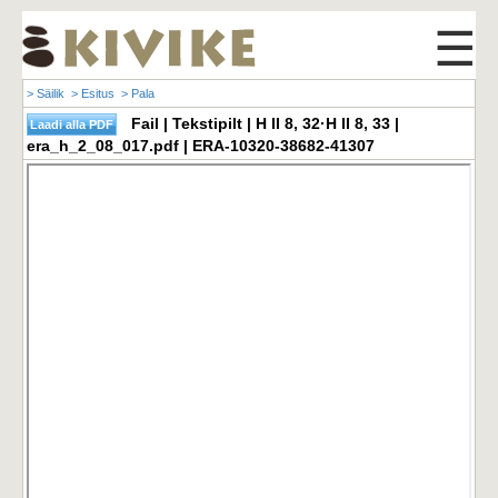
☰
> Säilik
> Esitus
> Pala
Fail | Tekstipilt | H II 8, 32·H II 8, 33 |
era_h_2_08_017.pdf | ERA-10320-38682-41307