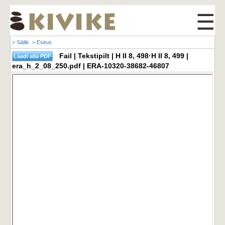
☰
> Säilik
> Esitus
Fail | Tekstipilt | H II 8, 498·H II 8, 499 |
era_h_2_08_250.pdf | ERA-10320-38682-46807