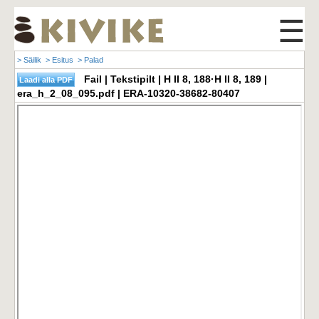
☰
> Säilik
> Esitus
> Palad
Fail | Tekstipilt | H II 8, 188·H II 8, 189 |
era_h_2_08_095.pdf | ERA-10320-38682-80407