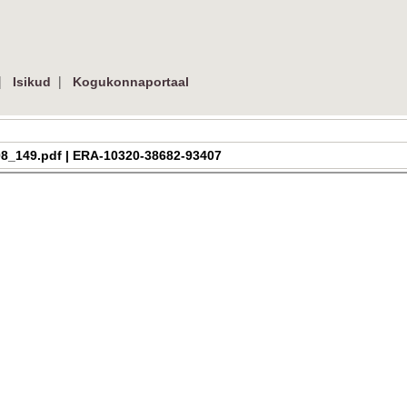
|
|
Isikud
Kogukonnaportaal
h_2_08_149.pdf | ERA-10320-38682-93407