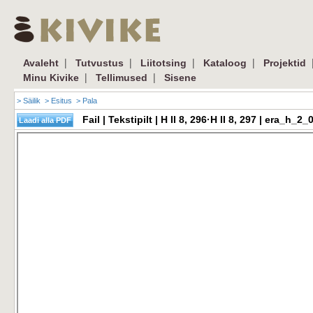
|
|
|
|
Avaleht
Tutvustus
Liitotsing
Kataloog
Projektid
|
|
Minu Kivike
Tellimused
Sisene
> Säilik
> Esitus
> Pala
Fail | Tekstipilt | H II 8, 296·H II 8, 297 | era_