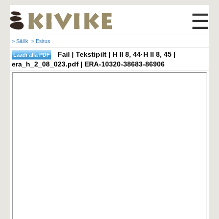
☰
> Säilik
> Esitus
Fail | Tekstipilt | H II 8, 44·H II 8, 45 |
era_h_2_08_023.pdf | ERA-10320-38683-86906