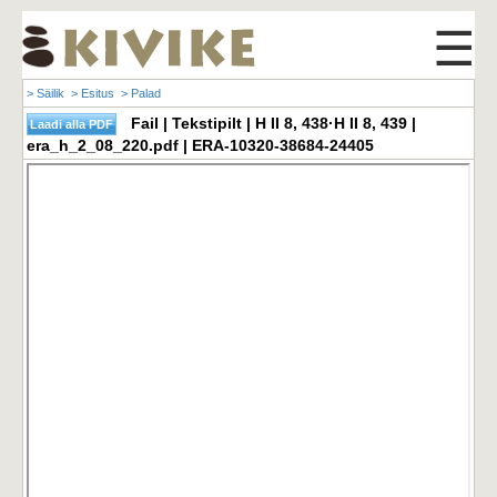
☰
> Säilik
> Esitus
> Palad
Fail | Tekstipilt | H II 8, 438·H II 8, 439 |
era_h_2_08_220.pdf | ERA-10320-38684-24405