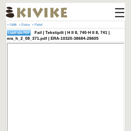
☰
> Säilik
> Esitus
> Palad
Fail | Tekstipilt | H II 8, 740·H II 8, 741 |
era_h_2_08_371.pdf | ERA-10320-38684-28605