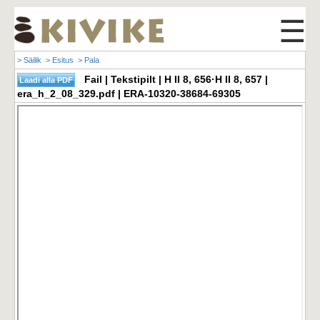
☰
> Säilik
> Esitus
> Pala
Fail | Tekstipilt | H II 8, 656·H II 8, 657 |
era_h_2_08_329.pdf | ERA-10320-38684-69305