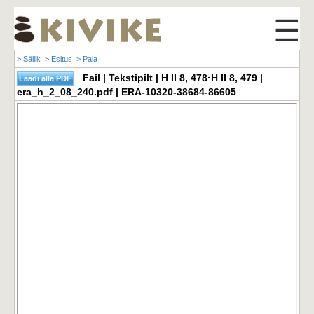
☰
> Säilik
> Esitus
> Pala
Fail | Tekstipilt | H II 8, 478·H II 8, 479 |
era_h_2_08_240.pdf | ERA-10320-38684-86605