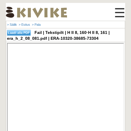
☰
> Säilik
> Esitus
> Pala
Fail | Tekstipilt | H II 8, 160·H II 8, 161 |
era_h_2_08_081.pdf | ERA-10320-38685-73304