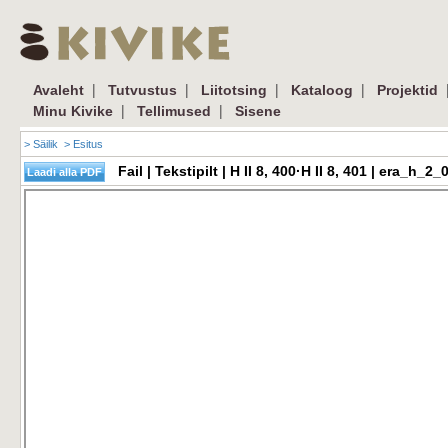
|
|
|
|
Avaleht
Tutvustus
Liitotsing
Kataloog
Projektid
|
|
Minu Kivike
Tellimused
Sisene
> Säilik
> Esitus
Fail | Tekstipilt | H II 8, 400·H II 8, 401 | era_