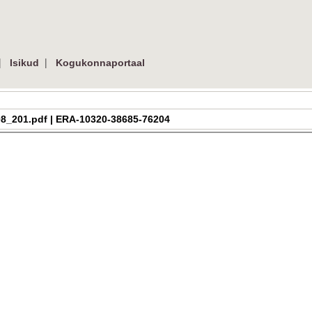
|
|
Isikud
Kogukonnaportaal
h_2_08_201.pdf | ERA-10320-38685-76204