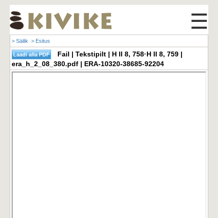
☰
> Säilik
> Esitus
Fail | Tekstipilt | H II 8, 758·H II 8, 759 |
era_h_2_08_380.pdf | ERA-10320-38685-92204