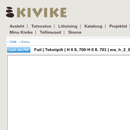
|
|
|
|
Avaleht
Tutvustus
Liitotsing
Kataloog
Projektid
|
|
Minu Kivike
Tellimused
Sisene
> Säilik
> Esitus
Fail | Tekstipilt | H II 8, 700·H II 8, 701 | era_