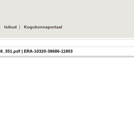
|
|
Isikud
Kogukonnaportaal
h_2_08_351.pdf | ERA-10320-38686-11803