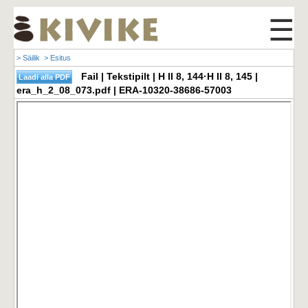
☰
> Säilik
> Esitus
Fail | Tekstipilt | H II 8, 144·H II 8, 145 |
era_h_2_08_073.pdf | ERA-10320-38686-57003