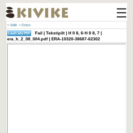
☰
> Säilik
> Esitus
Fail | Tekstipilt | H II 8, 6·H II 8, 7 |
era_h_2_08_004.pdf | ERA-10320-38687-62302