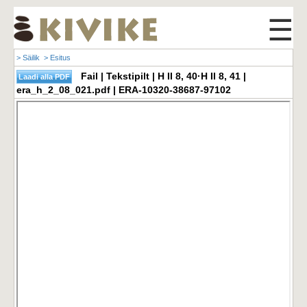
☰
> Säilik
> Esitus
Fail | Tekstipilt | H II 8, 40·H II 8, 41 |
era_h_2_08_021.pdf | ERA-10320-38687-97102