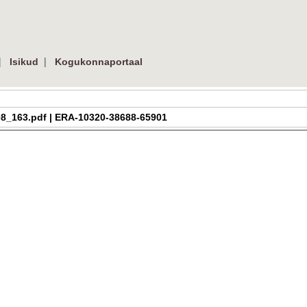
|
|
Isikud
Kogukonnaportaal
h_2_08_163.pdf | ERA-10320-38688-65901