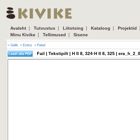
|
|
|
|
Avaleht
Tutvustus
Liitotsing
Kataloog
Projektid
|
|
Minu Kivike
Tellimused
Sisene
> Säilik
> Esitus
> Palad
Fail | Tekstipilt | H II 8, 324·H II 8, 325 | era_