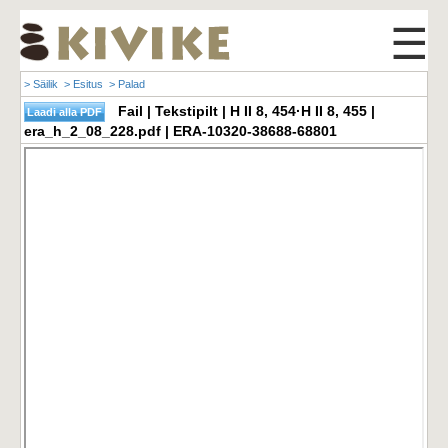
☰
> Säilik
> Esitus
> Palad
Fail | Tekstipilt | H II 8, 454·H II 8, 455 |
era_h_2_08_228.pdf | ERA-10320-38688-68801