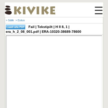
☰
> Säilik
> Esitus
Fail | Tekstipilt | H II 8, 1 |
era_h_2_08_001.pdf | ERA-10320-38689-78600