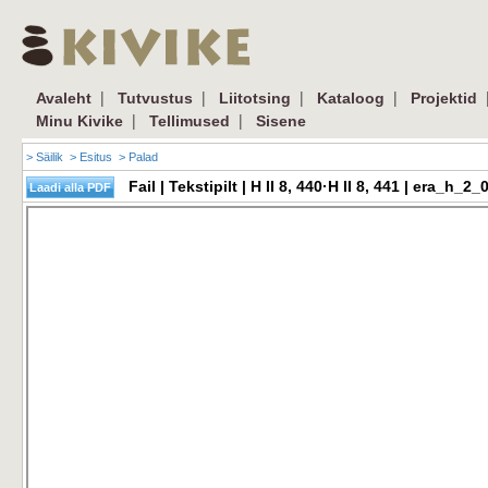
|
|
|
|
Avaleht
Tutvustus
Liitotsing
Kataloog
Projektid
|
|
Minu Kivike
Tellimused
Sisene
> Säilik
> Esitus
> Palad
Fail | Tekstipilt | H II 8, 440·H II 8, 441 | era_