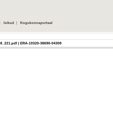
|
|
Isikud
Kogukonnaportaal
h_2_08_221.pdf | ERA-10320-38690-04309